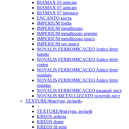
BIAMAX 03 anticato
BIAMAX 07 anticato
BIAMAX 07 intonaco
ENCANTO кисть
IMPERIUM foglia
IMPERIUM metallizzato
IMPERIUM metallizzato argento
IMPERIUM metallizzato opaco
IMPERIUM oro antico
NOVALIS FERROMICACEO Antico ferro
batutto
NOVALIS FERROMICACEO Antico ferro
corten
NOVALIS FERROMICACEO Antico ferro
ossidato
NOVALIS FERROMICACEO Antico ferro
ruggina
NOVALIS FERROMICACEO ржавый лист
NOVALIS METALLIZZATO золотой лист
TEXTURE/Фактура, рельеф
TEXTURE/Фактура, рельеф
KREOS ardesia
KREOS drape
KREOS fil pose