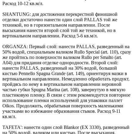
Расход 10-12 кв.м/л.
SHANTUNG: для достижения перекрестной финишной
отделки достаточно нанести один слой PALLAS той же
техникой, но в горизонтальном направлении. После
высыхания нанести второй слой той же техникой, но в
вертикальном направлении. Расход 5-6 кв.м/л.
ORGANZA: Первый слой: нанести PALLAS, разведенный на
50% водой, специальным валиком Rullo Special (art. 110), сразу
же пройтись по поверхности валиком Rullo per Smalto (art.
A04) для придания отделке однородности. Второй слой:
нанести PALLAS, разведенный на 30% водой, большой
кистью Pennello Spagna Grande (art. 149), ориентируя мазки в
вертикальном направлении. Немедленно обработать продукт,
пройдясь по нему в вертикальном направлении неровной
частью губки Spugna Marina (art. 108), завернутую в мягкую
пластиковую пленку. В связи с этим рекомендуется повторное
использование пленки используемой для упаковки паллет
Oikos. Продолжить, обрабатывая поверхность маленькими
участками во избежание образования стыков. Расход 9-11
кв.м/л.
TAFETA': нанести один слой Blankor (EX 3330), разведенный
на 50% водой, валиком или кистью. После высыхания,