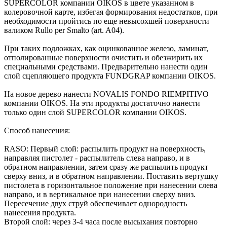
SUPERCOLOR компании OIKOS в цвете указанном в
колеровочной карте, избегая формирования недостатков, при
необходимости пройтись по еще невысохшей поверхности
валиком Rullo per Smalto (art. A04).
При таких подложках, как оцинкованное железо, ламинат,
отполированные поверхности очистить и обезжирить их
специальными средствами. Предварительно нанести один
слой сцепляющего продукта FUNDGRAP компании OIKOS.
На новое дерево нанести NOVALIS FONDO RIEMPITIVO
компании OIKOS. На эти продукты достаточно нанести
только один слой SUPERCOLOR компании OIKOS.
Способ нанесения:
RASO: Первый слой: распылить продукт на поверхность,
направляя пистолет - распылитель слева направо, и в
обратном направлении, затем сразу же распылить продукт
сверху вниз, и в обратном направлении. Поставить вертушку
пистолета в горизонтальное положение при нанесении слева
направо, и в вертикальное при нанесении сверху вниз.
Пересечение двух струй обеспечивает однородность
нанесения продукта.
Второй слой: через 3-4 часа после высыхания повторно