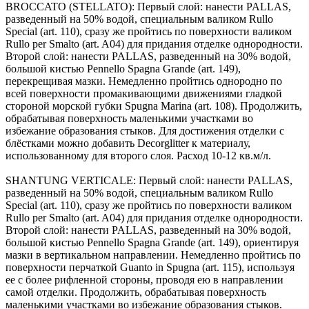
BROCCATO (STELLATO): Первый слой: нанести PALLAS,
разведенный на 50% водой, специальным валиком Rullo
Special (art. 110), сразу же пройтись по поверхности валиком
Rullo per Smalto (art. A04) для придания отделке однородности.
Второй слой: нанести PALLAS, разведенный на 30% водой,
большой кистью Pennello Spagna Grande (art. 149),
перекрещивая мазки. Немедленно пройтись однородно по
всей поверхности промакивающими движениями гладкой
стороной морской губки Spugna Marina (art. 108). Продолжить,
обрабатывая поверхность маленькими участками во
избежание образования стыков. Для достижения отделки с
блёстками можно добавить Decorglitter к материалу,
использованному для второго слоя. Расход 10-12 кв.м/л.
SHANTUNG VERTICALE: Первый слой: нанести PALLAS,
разведенный на 50% водой, специальным валиком Rullo
Special (art. 110), сразу же пройтись по поверхности валиком
Rullo per Smalto (art. A04) для придания отделке однородности.
Второй слой: нанести PALLAS, разведенный на 30% водой,
большой кистью Pennello Spagna Grande (art. 149), ориентируя
мазки в вертикальном направлении. Немедленно пройтись по
поверхности перчаткой Guanto in Spugna (art. 115), используя
ее с более рифленной стороны, проводя ею в направлении
самой отделки. Продолжить, обрабатывая поверхность
маленькими участками во избежание образования стыков.