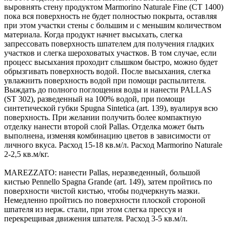
выровнять стену продуктом Marmorino Naturale Fine (CT 1400)
пока вся поверхность не будет полностью покрыта, оставляя
при этом участки стены с большим и с меньшим количеством
материала. Когда продукт начнет высыхать, слегка
запрессовать поверхность шпателем для получения гладких
участков и слегка шероховатых участков. В том случае, если
процесс высыхания проходит слышком быстро, можно будет
обрызгивать поверхность водой. После высыхания, слегка
увлажнить поверхность водой при помощи распылителя.
Выждать до полного поглощения воды и нанести PALLAS
(ST 302), разведенный на 100% водой, при помощи
синтетической губки Spugna Sintetica (art. 139), вуалируя всю
поверхность. При желании получить более компактную
отделку нанести второй слой Pallas. Отделка может быть
выполнена, изменяя комбинацию цветов в зависимости от
личного вкуса. Расход 15-18 кв.м/л. Расход Marmorino Naturale
2-2,5 кв.м/кг.
MAREZZATO: нанести Pallas, неразведенный, большой
кистью Pennello Spagna Grande (art. 149), затем пройтись по
поверхности чистой кистью, чтобы подчеркнуть мазки.
Немедленно пройтись по поверхности плоской стороной
шпателя из нерж. стали, при этом слегка прессуя и
перекрещивая движения шпателя. Расход 3-5 кв.м/л.