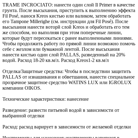
TRAME INCROCIATO: нанести один слой Il Primer в качестве
грунта. После высыхания, приступить к выполнению эффекта
Fil Posé, нанося Kreos кистью или валиком, затем обработать
его Tampone Millerighe (см. инструкции для Fil Posé). После
высыхания нанести воторй слой Kreos и обработать его тем
же способом, но выполняя при этом поперечные линии,
которые будут пересекаться с ранее выполненными линиями.
Чтобы продолжить работу по прямой линии возможно помочь
себе с жезлом или бумажной лентой. После высыхания
нанести кистью один слой PALLAS, разведенный на 20%
водой. Расход 18-20 кв.м/л. Расход Kreos1-2 кв.м/л
Отделка/Защитные средства: Чтобы в последствии защитить
PALLAS от изнашивания и обветшания, нанести специальное
прозрачное защитное средство WATINS LUX или IGROLUX
компании OIKOS.
Технические характеристики: нанесение
Разведение: развести питьевой водой в зависимости от
выбранной отделки
Расход: расход варирует в зависимости от желаемой отделки
Инструменты для нанесения: инструменты варируют в