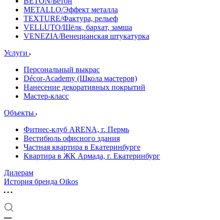
BETON/Бетон
METALLO/Эффект металла
TEXTURE/Фактура, рельеф
VELLUTO/Шёлк, бархат, замша
VENEZIA/Венецианская штукатурка
Услуги
Персональный выкрас
Décor-Academy (Школа мастеров)
Нанесение декоративных покрытий
Мастер-класс
Объекты
Фитнес-клуб ARENA, г. Пермь
Вестибюль офисного здания
Частная квартира в Екатеринбурге
Квартира в ЖК Армада, г. Екатеринбург
Дилерам
История бренда Oikos