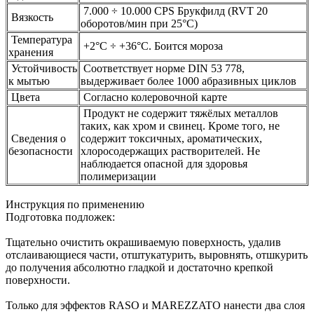
7.000 ÷ 10.000 CPS Брукфилд (RVT 20
Вязкость
оборотов/мин при 25°С)
Температура
+2°C ÷ +36°C. Боится мороза
хранения
Устойчивость
Соответствует норме DIN 53 778,
к мытью
выдерживает более 1000 абразивных циклов
Цвета
Согласно колеровочной карте
Продукт не содержит тяжёлых металлов
таких, как хром и свинец. Кроме того, не
Сведения о
содержит токсичных, ароматических,
безопасности
хлоросодержащих растворителей. Не
наблюдается опасной для здоровья
полимеризации
Инструкция по применению
Подготовка подложек:
Тщательно очистить окрашиваемую поверхность, удалив
отслаивающиеся части, отштукатурить, выровнять, отшкурить
до получения абсолютно гладкой и достаточно крепкой
поверхности.
Только для эффектов RASO и MAREZZATO нанести два слоя