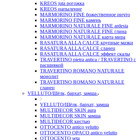
KREOS juta рогожка
KREOS напыление
MARMORINO FINE божественное ничто
MARMORINO FINE камень
MARMORINO NATURALE FINE ardesia
MARMORINO NATURALE FINE глина
MARMORINO NATURALE карта мира
RASATURA ALLA CALCE крупные мазки
RASATURA ALLA CALCE сланец
RASATURA ALLA CALCE эффект скалы
TRAVERTINO pietra antica / TRAVERTINO с
расшивкой
TRAVERTINO ROMANO NATURALE
монолит
TRAVERTINO ROMANO NATURALE
сланец
VELLUTO/Шёлк, бархат, замша
VELLUTO/Шёлк, бархат, замша
MULTIDECOR SKIN aura
MULTIDECOR SKIN замша
MULTIDECOR кистью
OTTOCENTO antico velutto
OTTOCENTO OPACO antico velutto
OTTOCENTO seta