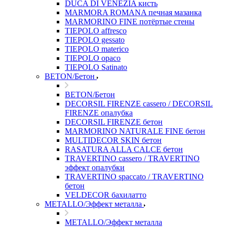
DUCA DI VENEZIA кисть
MARMORA ROMANA печная мазанка
MARMORINO FINE потёртые стены
TIEPOLO affresco
TIEPOLO gessato
TIEPOLO materico
TIEPOLO opaco
TIEPOLO Satinato
BETON/Бетон
BETON/Бетон
DECORSIL FIRENZE cassero / DECORSIL
FIRENZE опалубка
DECORSIL FIRENZE бетон
MARMORINO NATURALE FINE бетон
MULTIDECOR SKIN бетон
RASATURA ALLA CALCE бетон
TRAVERTINO cassero / TRAVERTINO
эффект опалубки
TRAVERTINO spaccato / TRAVERTINO
бетон
VELDECOR бахилатто
METALLO/Эффект металла
METALLO/Эффект металла