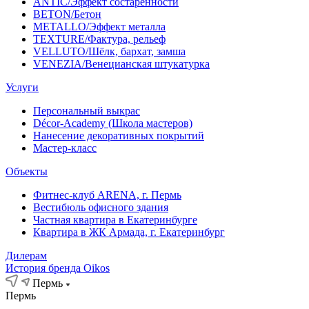
ANTIC/Эффект состаренности
BETON/Бетон
METALLO/Эффект металла
TEXTURE/Фактура, рельеф
VELLUTO/Шёлк, бархат, замша
VENEZIA/Венецианская штукатурка
Услуги
Персональный выкрас
Décor-Academy (Школа мастеров)
Нанесение декоративных покрытий
Мастер-класс
Объекты
Фитнес-клуб ARENA, г. Пермь
Вестибюль офисного здания
Частная квартира в Екатеринбурге
Квартира в ЖК Армада, г. Екатеринбург
Дилерам
История бренда Oikos
Пермь
Пермь