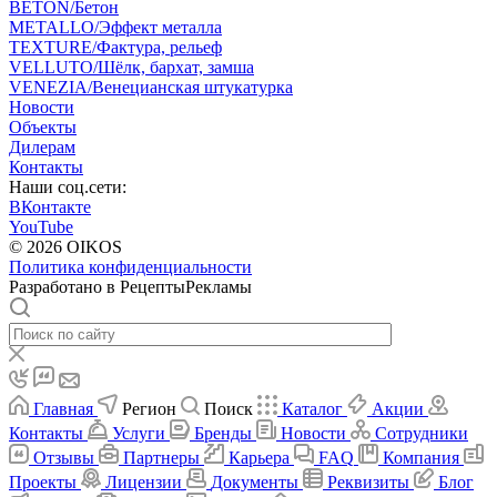
BETON/Бетон
METALLO/Эффект металла
TEXTURE/Фактура, рельеф
VELLUTO/Шёлк, бархат, замша
VENEZIA/Венецианская штукатурка
Новости
Объекты
Дилерам
Контакты
Наши соц.сети:
ВКонтакте
YouTube
© 2026 OIKOS
Политика конфиденциальности
Разработано в РецептыРекламы
Главная
Регион
Поиск
Каталог
Акции
Контакты
Услуги
Бренды
Новости
Сотрудники
Отзывы
Партнеры
Карьера
FAQ
Компания
Проекты
Лицензии
Документы
Реквизиты
Блог