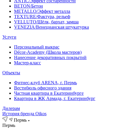
ANTIC/Эффект состаренности
BETON/Бетон
METALLO/Эффект металла
TEXTURE/Фактура, рельеф
VELLUTO/Шёлк, бархат, замша
VENEZIA/Венецианская штукатурка
Услуги
Персональный выкрас
Décor-Academy (Школа мастеров)
Нанесение декоративных покрытий
Мастер-класс
Объекты
Фитнес-клуб ARENA, г. Пермь
Вестибюль офисного здания
Частная квартира в Екатеринбурге
Квартира в ЖК Армада, г. Екатеринбург
Дилерам
История бренда Oikos
Пермь
Пермь