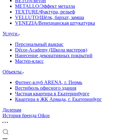
BETON/Бетон
METALLO/Эффект металла
TEXTURE/Фактура, рельеф
VELLUTO/Шёлк, бархат, замша
VENEZIA/Венецианская штукатурка
Услуги
Персональный выкрас
Décor-Academy (Школа мастеров)
Нанесение декоративных покрытий
Мастер-класс
Объекты
Фитнес-клуб ARENA, г. Пермь
Вестибюль офисного здания
Частная квартира в Екатеринбурге
Квартира в ЖК Армада, г. Екатеринбург
Дилерам
История бренда Oikos