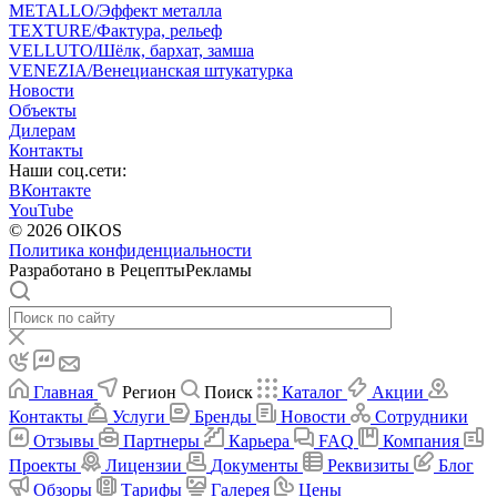
METALLO/Эффект металла
TEXTURE/Фактура, рельеф
VELLUTO/Шёлк, бархат, замша
VENEZIA/Венецианская штукатурка
Новости
Объекты
Дилерам
Контакты
Наши соц.сети:
ВКонтакте
YouTube
© 2026 OIKOS
Политика конфиденциальности
Разработано в РецептыРекламы
Главная
Регион
Поиск
Каталог
Акции
Контакты
Услуги
Бренды
Новости
Сотрудники
Отзывы
Партнеры
Карьера
FAQ
Компания
Проекты
Лицензии
Документы
Реквизиты
Блог
Обзоры
Тарифы
Галерея
Цены