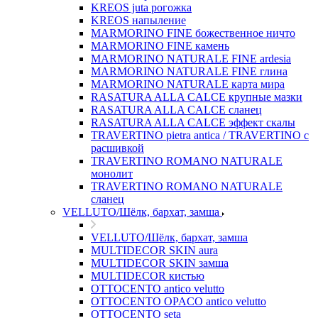
KREOS juta рогожка
KREOS напыление
MARMORINO FINE божественное ничто
MARMORINO FINE камень
MARMORINO NATURALE FINE ardesia
MARMORINO NATURALE FINE глина
MARMORINO NATURALE карта мира
RASATURA ALLA CALCE крупные мазки
RASATURA ALLA CALCE сланец
RASATURA ALLA CALCE эффект скалы
TRAVERTINO pietra antica / TRAVERTINO с
расшивкой
TRAVERTINO ROMANO NATURALE
монолит
TRAVERTINO ROMANO NATURALE
сланец
VELLUTO/Шёлк, бархат, замша
VELLUTO/Шёлк, бархат, замша
MULTIDECOR SKIN aura
MULTIDECOR SKIN замша
MULTIDECOR кистью
OTTOCENTO antico velutto
OTTOCENTO OPACO antico velutto
OTTOCENTO seta