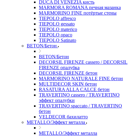
DUCA DI VENEZIA кисть
MARMORA ROMANA печная мазанка
MARMORINO FINE потёртые стены
TIEPOLO affresco
TIEPOLO gessato
TIEPOLO materico
TIEPOLO opaco
TIEPOLO Satinato
BETON/Бетон
BETON/Бетон
DECORSIL FIRENZE cassero / DECORSIL
FIRENZE опалубка
DECORSIL FIRENZE бетон
MARMORINO NATURALE FINE бетон
MULTIDECOR SKIN бетон
RASATURA ALLA CALCE бетон
TRAVERTINO cassero / TRAVERTINO
эффект опалубки
TRAVERTINO spaccato / TRAVERTINO
бетон
VELDECOR бахилатто
METALLO/Эффект металла
METALLO/Эффект металла