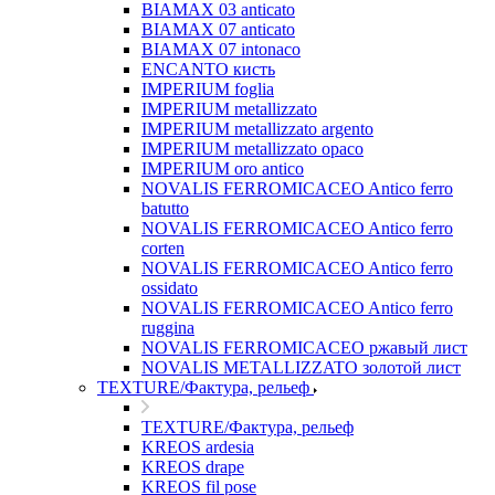
BIAMAX 03 anticato
BIAMAX 07 anticato
BIAMAX 07 intonaco
ENCANTO кисть
IMPERIUM foglia
IMPERIUM metallizzato
IMPERIUM metallizzato argento
IMPERIUM metallizzato opaco
IMPERIUM oro antico
NOVALIS FERROMICACEO Antico ferro
batutto
NOVALIS FERROMICACEO Antico ferro
corten
NOVALIS FERROMICACEO Antico ferro
ossidato
NOVALIS FERROMICACEO Antico ferro
ruggina
NOVALIS FERROMICACEO ржавый лист
NOVALIS METALLIZZATO золотой лист
TEXTURE/Фактура, рельеф
TEXTURE/Фактура, рельеф
KREOS ardesia
KREOS drape
KREOS fil pose