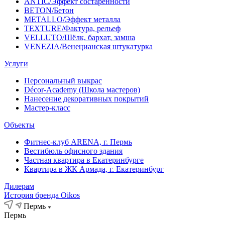
ANTIC/Эффект состаренности
BETON/Бетон
METALLO/Эффект металла
TEXTURE/Фактура, рельеф
VELLUTO/Шёлк, бархат, замша
VENEZIA/Венецианская штукатурка
Услуги
Персональный выкрас
Décor-Academy (Школа мастеров)
Нанесение декоративных покрытий
Мастер-класс
Объекты
Фитнес-клуб ARENA, г. Пермь
Вестибюль офисного здания
Частная квартира в Екатеринбурге
Квартира в ЖК Армада, г. Екатеринбург
Дилерам
История бренда Oikos
Пермь
Пермь