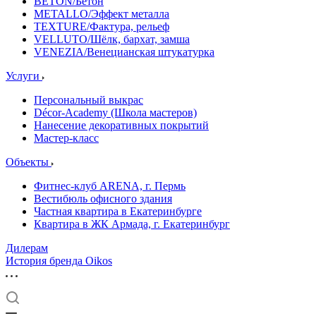
BETON/Бетон
METALLO/Эффект металла
TEXTURE/Фактура, рельеф
VELLUTO/Шёлк, бархат, замша
VENEZIA/Венецианская штукатурка
Услуги
Персональный выкрас
Décor-Academy (Школа мастеров)
Нанесение декоративных покрытий
Мастер-класс
Объекты
Фитнес-клуб ARENA, г. Пермь
Вестибюль офисного здания
Частная квартира в Екатеринбурге
Квартира в ЖК Армада, г. Екатеринбург
Дилерам
История бренда Oikos