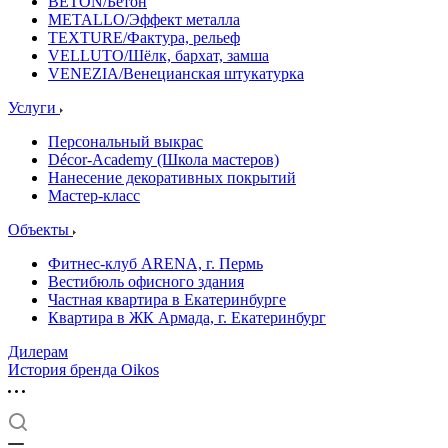
BETON/Бетон
METALLO/Эффект металла
TEXTURE/Фактура, рельеф
VELLUTO/Шёлк, бархат, замша
VENEZIA/Венецианская штукатурка
Услуги
Персональный выкрас
Décor-Academy (Школа мастеров)
Нанесение декоративных покрытий
Мастер-класс
Объекты
Фитнес-клуб ARENA, г. Пермь
Вестибюль офисного здания
Частная квартира в Екатеринбурге
Квартира в ЖК Армада, г. Екатеринбург
Дилерам
История бренда Oikos