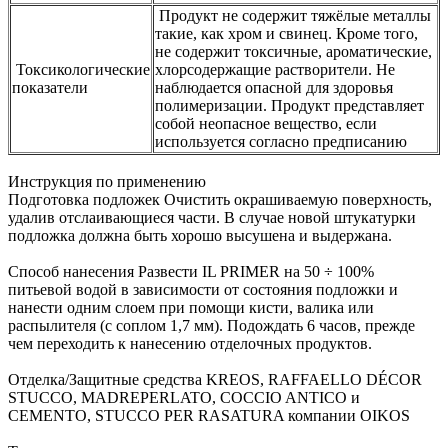
Продукт не содержит тяжёлые металлы
такие, как хром и свинец. Кроме того,
не содержит токсичные, ароматические,
Токсикологические
хлорсодержащие растворители. Не
показатели
наблюдается опасной для здоровья
полимеризации. Продукт представляет
собой неопасное вещество, если
используется согласно предписанию
Инструкция по применению
Подготовка подложек Очистить окрашиваемую поверхность,
удалив отслаивающиеся части. В случае новой штукатурки
подложка должна быть хорошо высушена и выдержана.
Способ нанесения Развести IL PRIMER на 50 ÷ 100%
питьевой водой в зависимости от состояния подложки и
нанести одним слоем при помощи кисти, валика или
распылителя (с соплом 1,7 мм). Подождать 6 часов, прежде
чем переходить к нанесению отделочных продуктов.
Отделка/Защитные средства KREOS, RAFFAELLO DÉCOR
STUCCO, MADREPERLATO, COCCIO ANTICO и
CEMENTO, STUCCO PER RASATURA компании OIKOS