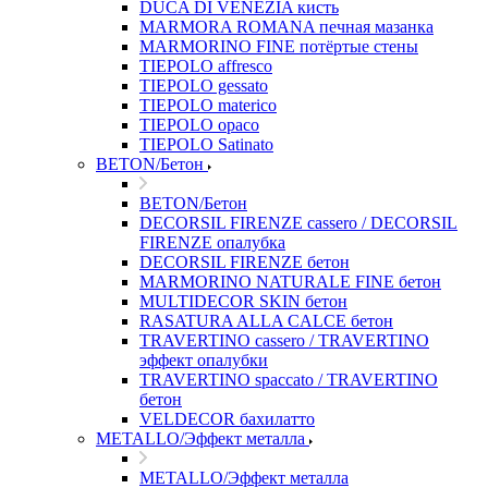
DUCA DI VENEZIA кисть
MARMORA ROMANA печная мазанка
MARMORINO FINE потёртые стены
TIEPOLO affresco
TIEPOLO gessato
TIEPOLO materico
TIEPOLO opaco
TIEPOLO Satinato
BETON/Бетон
BETON/Бетон
DECORSIL FIRENZE cassero / DECORSIL
FIRENZE опалубка
DECORSIL FIRENZE бетон
MARMORINO NATURALE FINE бетон
MULTIDECOR SKIN бетон
RASATURA ALLA CALCE бетон
TRAVERTINO cassero / TRAVERTINO
эффект опалубки
TRAVERTINO spaccato / TRAVERTINO
бетон
VELDECOR бахилатто
METALLO/Эффект металла
METALLO/Эффект металла