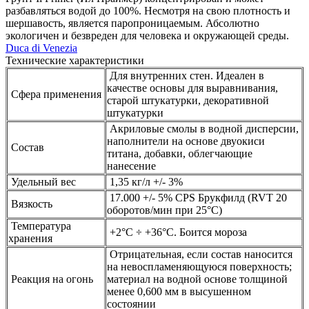
разбавляться водой до 100%. Несмотря на свою плотность и
шершавость, является паропроницаемым. Абсолютно
экологичен и безвреден для человека и окружающей среды.
Duca di Venezia
Технические характеристики
Для внутренних стен. Идеален в
качестве основы для выравнивания,
Сфера применения
старой штукатурки, декоративной
штукатурки
Акриловые смолы в водной дисперсии,
наполнители на основе двуокиси
Состав
титана, добавки, облегчающие
нанесение
Удельный вес
1,35 кг/л +/- 3%
17.000 +/- 5% CPS Брукфилд (RVT 20
Вязкость
оборотов/мин при 25°С)
Температура
+2°C ÷ +36°C. Боится мороза
хранения
Отрицательная, если состав наносится
на невоспламеняющуюся поверхность;
Реакция на огонь
материал на водной основе толщиной
менее 0,600 мм в высушенном
состоянии