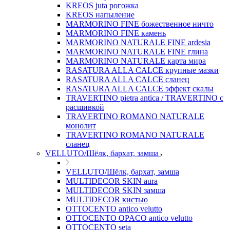
KREOS juta рогожка
KREOS напыление
MARMORINO FINE божественное ничто
MARMORINO FINE камень
MARMORINO NATURALE FINE ardesia
MARMORINO NATURALE FINE глина
MARMORINO NATURALE карта мира
RASATURA ALLA CALCE крупные мазки
RASATURA ALLA CALCE сланец
RASATURA ALLA CALCE эффект скалы
TRAVERTINO pietra antica / TRAVERTINO с
расшивкой
TRAVERTINO ROMANO NATURALE
монолит
TRAVERTINO ROMANO NATURALE
сланец
VELLUTO/Шёлк, бархат, замша
VELLUTO/Шёлк, бархат, замша
MULTIDECOR SKIN aura
MULTIDECOR SKIN замша
MULTIDECOR кистью
OTTOCENTO antico velutto
OTTOCENTO OPACO antico velutto
OTTOCENTO seta