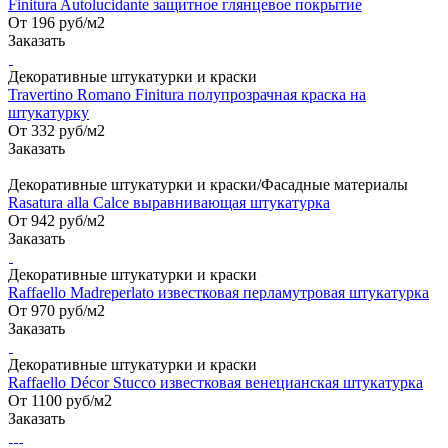
Finitura Autolucidante защитное глянцевое покрытие
От 196
руб
/м2
Заказать
Декоративные штукатурки и краски
Travertino Romano Finitura полупрозрачная краска на
штукатурку
От 332
руб
/м2
Заказать
Декоративные штукатурки и краски/Фасадные материалы
Rasatura alla Calce выравнивающая штукатурка
От 942
руб
/м2
Заказать
Декоративные штукатурки и краски
Raffaello Madreperlato известковая перламутровая штукатурка
От 970
руб
/м2
Заказать
Декоративные штукатурки и краски
Raffaello Décor Stucco известковая венецианская штукатурка
От 1100
руб
/м2
Заказать