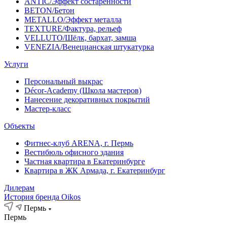
ANTIC/Эффект состаренности
BETON/Бетон
METALLO/Эффект металла
TEXTURE/Фактура, рельеф
VELLUTO/Шёлк, бархат, замша
VENEZIA/Венецианская штукатурка
Услуги
Персональный выкрас
Décor-Academy (Школа мастеров)
Нанесение декоративных покрытий
Мастер-класс
Объекты
Фитнес-клуб ARENA, г. Пермь
Вестибюль офисного здания
Частная квартира в Екатеринбурге
Квартира в ЖК Армада, г. Екатеринбург
Дилерам
История бренда Oikos
Пермь
Пермь