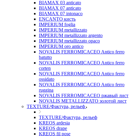
BIAMAX 03 anticato
BIAMAX 07 anticato
BIAMAX 07 intonaco
ENCANTO кисть
IMPERIUM foglia
IMPERIUM metallizzato
IMPERIUM metallizzato argento
IMPERIUM metallizzato opaco
IMPERIUM oro antico
NOVALIS FERROMICACEO Antico ferro
batutto
NOVALIS FERROMICACEO Antico ferro
corten
NOVALIS FERROMICACEO Antico ferro
ossidato
NOVALIS FERROMICACEO Antico ferro
ruggina
NOVALIS FERROMICACEO ржавый лист
NOVALIS METALLIZZATO золотой лист
TEXTURE/Фактура, рельеф
TEXTURE/Фактура, рельеф
KREOS ardesia
KREOS drape
KREOS fil pose