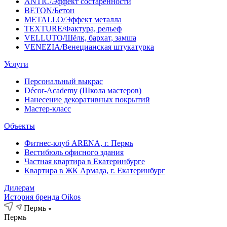
ANTIC/Эффект состаренности
BETON/Бетон
METALLO/Эффект металла
TEXTURE/Фактура, рельеф
VELLUTO/Шёлк, бархат, замша
VENEZIA/Венецианская штукатурка
Услуги
Персональный выкрас
Décor-Academy (Школа мастеров)
Нанесение декоративных покрытий
Мастер-класс
Объекты
Фитнес-клуб ARENA, г. Пермь
Вестибюль офисного здания
Частная квартира в Екатеринбурге
Квартира в ЖК Армада, г. Екатеринбург
Дилерам
История бренда Oikos
Пермь
Пермь