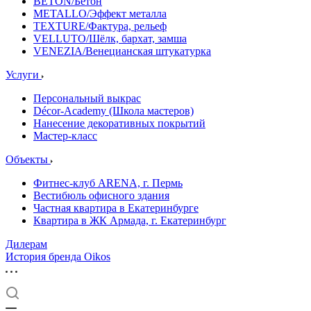
BETON/Бетон
METALLO/Эффект металла
TEXTURE/Фактура, рельеф
VELLUTO/Шёлк, бархат, замша
VENEZIA/Венецианская штукатурка
Услуги
Персональный выкрас
Décor-Academy (Школа мастеров)
Нанесение декоративных покрытий
Мастер-класс
Объекты
Фитнес-клуб ARENA, г. Пермь
Вестибюль офисного здания
Частная квартира в Екатеринбурге
Квартира в ЖК Армада, г. Екатеринбург
Дилерам
История бренда Oikos