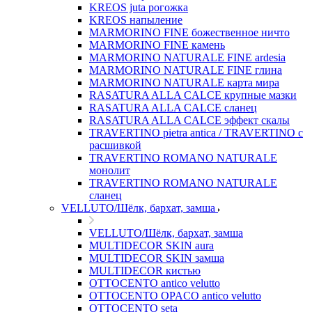
KREOS juta рогожка
KREOS напыление
MARMORINO FINE божественное ничто
MARMORINO FINE камень
MARMORINO NATURALE FINE ardesia
MARMORINO NATURALE FINE глина
MARMORINO NATURALE карта мира
RASATURA ALLA CALCE крупные мазки
RASATURA ALLA CALCE сланец
RASATURA ALLA CALCE эффект скалы
TRAVERTINO pietra antica / TRAVERTINO с
расшивкой
TRAVERTINO ROMANO NATURALE
монолит
TRAVERTINO ROMANO NATURALE
сланец
VELLUTO/Шёлк, бархат, замша
VELLUTO/Шёлк, бархат, замша
MULTIDECOR SKIN aura
MULTIDECOR SKIN замша
MULTIDECOR кистью
OTTOCENTO antico velutto
OTTOCENTO OPACO antico velutto
OTTOCENTO seta