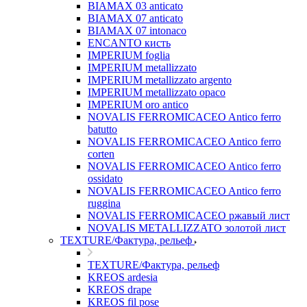
BIAMAX 03 anticato
BIAMAX 07 anticato
BIAMAX 07 intonaco
ENCANTO кисть
IMPERIUM foglia
IMPERIUM metallizzato
IMPERIUM metallizzato argento
IMPERIUM metallizzato opaco
IMPERIUM oro antico
NOVALIS FERROMICACEO Antico ferro
batutto
NOVALIS FERROMICACEO Antico ferro
corten
NOVALIS FERROMICACEO Antico ferro
ossidato
NOVALIS FERROMICACEO Antico ferro
ruggina
NOVALIS FERROMICACEO ржавый лист
NOVALIS METALLIZZATO золотой лист
TEXTURE/Фактура, рельеф
TEXTURE/Фактура, рельеф
KREOS ardesia
KREOS drape
KREOS fil pose