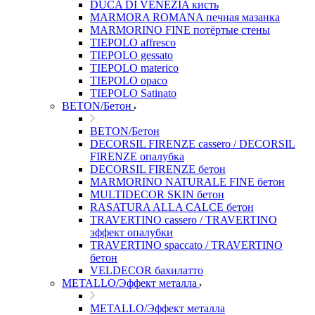
DUCA DI VENEZIA кисть
MARMORA ROMANA печная мазанка
MARMORINO FINE потёртые стены
TIEPOLO affresco
TIEPOLO gessato
TIEPOLO materico
TIEPOLO opaco
TIEPOLO Satinato
BETON/Бетон
BETON/Бетон
DECORSIL FIRENZE cassero / DECORSIL
FIRENZE опалубка
DECORSIL FIRENZE бетон
MARMORINO NATURALE FINE бетон
MULTIDECOR SKIN бетон
RASATURA ALLA CALCE бетон
TRAVERTINO cassero / TRAVERTINO
эффект опалубки
TRAVERTINO spaccato / TRAVERTINO
бетон
VELDECOR бахилатто
METALLO/Эффект металла
METALLO/Эффект металла