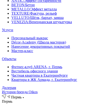
ANTIC/Эффект состаренности
BETON/Бетон
METALLO/Эффект металла
TEXTURE/Фактура, рельеф
VELLUTO/Шёлк, бархат, замша
VENEZIA/Венецианская штукатурка
Услуги
Персональный выкрас
Décor-Academy (Школа мастеров)
Нанесение декоративных покрытий
Мастер-класс
Объекты
Фитнес-клуб ARENA, г. Пермь
Вестибюль офисного здания
Частная квартира в Екатеринбурге
Квартира в ЖК Армада, г. Екатеринбург
Дилерам
История бренда Oikos
Пермь
Пермь