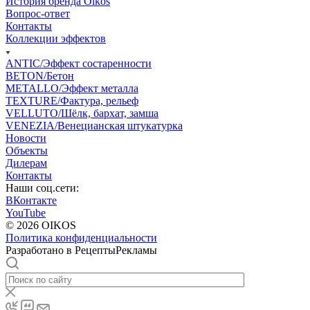
История бренда Oikos
Вопрос-ответ
Контакты
Коллекции эффектов
ANTIC/Эффект состаренности
BETON/Бетон
METALLO/Эффект металла
TEXTURE/Фактура, рельеф
VELLUTO/Шёлк, бархат, замша
VENEZIA/Венецианская штукатурка
Новости
Объекты
Дилерам
Контакты
Наши соц.сети:
ВКонтакте
YouTube
© 2026 OIKOS
Политика конфиденциальности
Разработано в РецептыРекламы