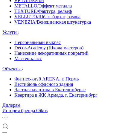
BETON/Бетон
METALLO/Эффект металла
TEXTURE/Фактура, рельеф
VELLUTO/Шёлк, бархат, замша
VENEZIA/Венецианская штукатурка
Услуги
Персональный выкрас
Décor-Academy (Школа мастеров)
Нанесение декоративных покрытий
Мастер-класс
Объекты
Фитнес-клуб ARENA, г. Пермь
Вестибюль офисного здания
Частная квартира в Екатеринбурге
Квартира в ЖК Армада, г. Екатеринбург
Дилерам
История бренда Oikos