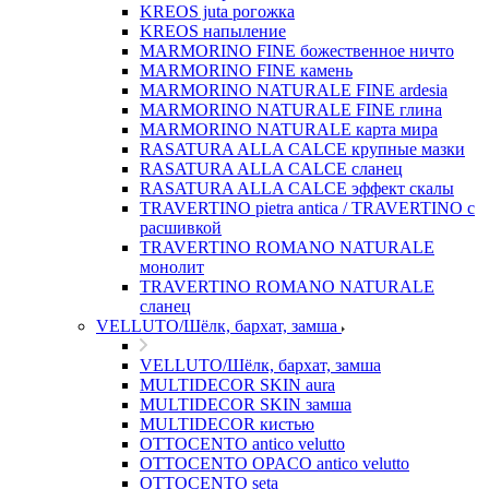
KREOS juta рогожка
KREOS напыление
MARMORINO FINE божественное ничто
MARMORINO FINE камень
MARMORINO NATURALE FINE ardesia
MARMORINO NATURALE FINE глина
MARMORINO NATURALE карта мира
RASATURA ALLA CALCE крупные мазки
RASATURA ALLA CALCE сланец
RASATURA ALLA CALCE эффект скалы
TRAVERTINO pietra antica / TRAVERTINO с
расшивкой
TRAVERTINO ROMANO NATURALE
монолит
TRAVERTINO ROMANO NATURALE
сланец
VELLUTO/Шёлк, бархат, замша
VELLUTO/Шёлк, бархат, замша
MULTIDECOR SKIN aura
MULTIDECOR SKIN замша
MULTIDECOR кистью
OTTOCENTO antico velutto
OTTOCENTO OPACO antico velutto
OTTOCENTO seta