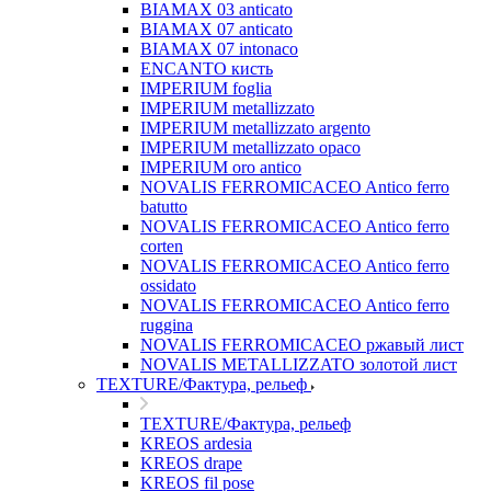
BIAMAX 03 anticato
BIAMAX 07 anticato
BIAMAX 07 intonaco
ENCANTO кисть
IMPERIUM foglia
IMPERIUM metallizzato
IMPERIUM metallizzato argento
IMPERIUM metallizzato opaco
IMPERIUM oro antico
NOVALIS FERROMICACEO Antico ferro
batutto
NOVALIS FERROMICACEO Antico ferro
corten
NOVALIS FERROMICACEO Antico ferro
ossidato
NOVALIS FERROMICACEO Antico ferro
ruggina
NOVALIS FERROMICACEO ржавый лист
NOVALIS METALLIZZATO золотой лист
TEXTURE/Фактура, рельеф
TEXTURE/Фактура, рельеф
KREOS ardesia
KREOS drape
KREOS fil pose