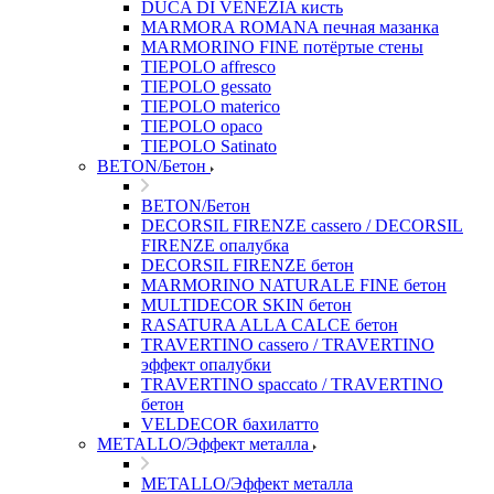
DUCA DI VENEZIA кисть
MARMORA ROMANA печная мазанка
MARMORINO FINE потёртые стены
TIEPOLO affresco
TIEPOLO gessato
TIEPOLO materico
TIEPOLO opaco
TIEPOLO Satinato
BETON/Бетон
BETON/Бетон
DECORSIL FIRENZE cassero / DECORSIL
FIRENZE опалубка
DECORSIL FIRENZE бетон
MARMORINO NATURALE FINE бетон
MULTIDECOR SKIN бетон
RASATURA ALLA CALCE бетон
TRAVERTINO cassero / TRAVERTINO
эффект опалубки
TRAVERTINO spaccato / TRAVERTINO
бетон
VELDECOR бахилатто
METALLO/Эффект металла
METALLO/Эффект металла