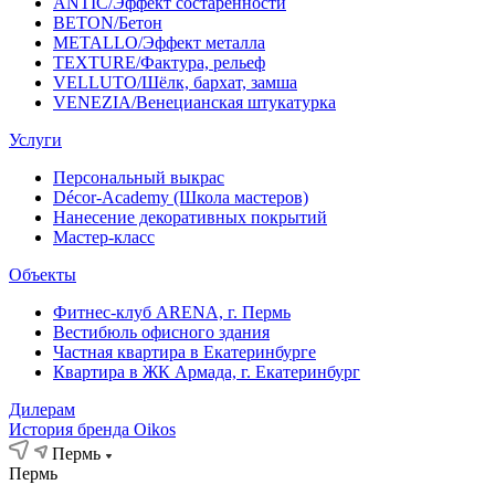
ANTIC/Эффект состаренности
BETON/Бетон
METALLO/Эффект металла
TEXTURE/Фактура, рельеф
VELLUTO/Шёлк, бархат, замша
VENEZIA/Венецианская штукатурка
Услуги
Персональный выкрас
Décor-Academy (Школа мастеров)
Нанесение декоративных покрытий
Мастер-класс
Объекты
Фитнес-клуб ARENA, г. Пермь
Вестибюль офисного здания
Частная квартира в Екатеринбурге
Квартира в ЖК Армада, г. Екатеринбург
Дилерам
История бренда Oikos
Пермь
Пермь