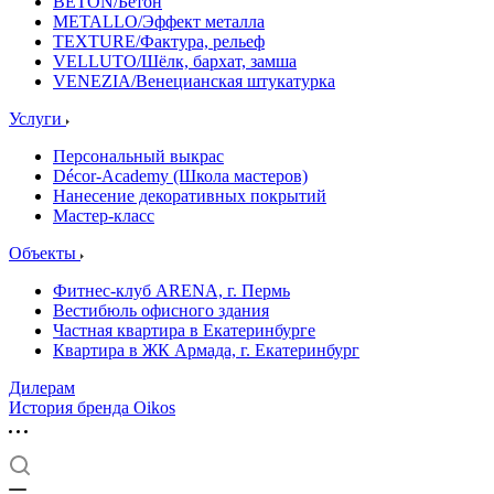
BETON/Бетон
METALLO/Эффект металла
TEXTURE/Фактура, рельеф
VELLUTO/Шёлк, бархат, замша
VENEZIA/Венецианская штукатурка
Услуги
Персональный выкрас
Décor-Academy (Школа мастеров)
Нанесение декоративных покрытий
Мастер-класс
Объекты
Фитнес-клуб ARENA, г. Пермь
Вестибюль офисного здания
Частная квартира в Екатеринбурге
Квартира в ЖК Армада, г. Екатеринбург
Дилерам
История бренда Oikos