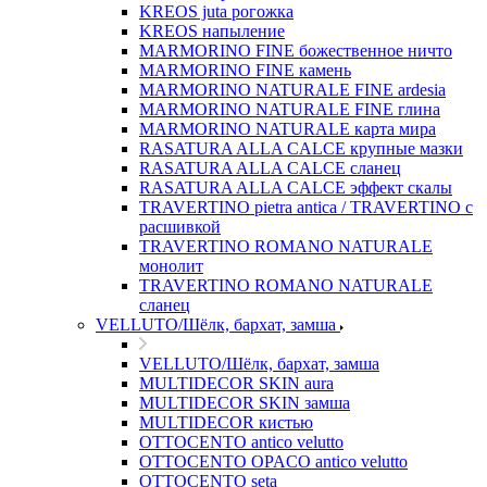
KREOS juta рогожка
KREOS напыление
MARMORINO FINE божественное ничто
MARMORINO FINE камень
MARMORINO NATURALE FINE ardesia
MARMORINO NATURALE FINE глина
MARMORINO NATURALE карта мира
RASATURA ALLA CALCE крупные мазки
RASATURA ALLA CALCE сланец
RASATURA ALLA CALCE эффект скалы
TRAVERTINO pietra antica / TRAVERTINO с
расшивкой
TRAVERTINO ROMANO NATURALE
монолит
TRAVERTINO ROMANO NATURALE
сланец
VELLUTO/Шёлк, бархат, замша
VELLUTO/Шёлк, бархат, замша
MULTIDECOR SKIN aura
MULTIDECOR SKIN замша
MULTIDECOR кистью
OTTOCENTO antico velutto
OTTOCENTO OPACO antico velutto
OTTOCENTO seta