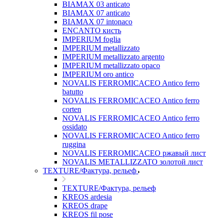
BIAMAX 03 anticato
BIAMAX 07 anticato
BIAMAX 07 intonaco
ENCANTO кисть
IMPERIUM foglia
IMPERIUM metallizzato
IMPERIUM metallizzato argento
IMPERIUM metallizzato opaco
IMPERIUM oro antico
NOVALIS FERROMICACEO Antico ferro
batutto
NOVALIS FERROMICACEO Antico ferro
corten
NOVALIS FERROMICACEO Antico ferro
ossidato
NOVALIS FERROMICACEO Antico ferro
ruggina
NOVALIS FERROMICACEO ржавый лист
NOVALIS METALLIZZATO золотой лист
TEXTURE/Фактура, рельеф
TEXTURE/Фактура, рельеф
KREOS ardesia
KREOS drape
KREOS fil pose