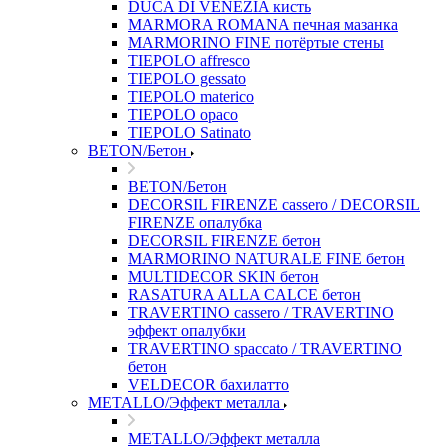
DUCA DI VENEZIA кисть
MARMORA ROMANA печная мазанка
MARMORINO FINE потёртые стены
TIEPOLO affresco
TIEPOLO gessato
TIEPOLO materico
TIEPOLO opaco
TIEPOLO Satinato
BETON/Бетон
BETON/Бетон
DECORSIL FIRENZE cassero / DECORSIL
FIRENZE опалубка
DECORSIL FIRENZE бетон
MARMORINO NATURALE FINE бетон
MULTIDECOR SKIN бетон
RASATURA ALLA CALCE бетон
TRAVERTINO cassero / TRAVERTINO
эффект опалубки
TRAVERTINO spaccato / TRAVERTINO
бетон
VELDECOR бахилатто
METALLO/Эффект металла
METALLO/Эффект металла