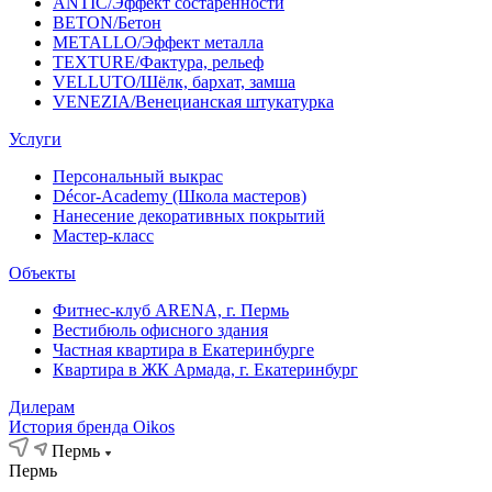
ANTIC/Эффект состаренности
BETON/Бетон
METALLO/Эффект металла
TEXTURE/Фактура, рельеф
VELLUTO/Шёлк, бархат, замша
VENEZIA/Венецианская штукатурка
Услуги
Персональный выкрас
Décor-Academy (Школа мастеров)
Нанесение декоративных покрытий
Мастер-класс
Объекты
Фитнес-клуб ARENA, г. Пермь
Вестибюль офисного здания
Частная квартира в Екатеринбурге
Квартира в ЖК Армада, г. Екатеринбург
Дилерам
История бренда Oikos
Пермь
Пермь