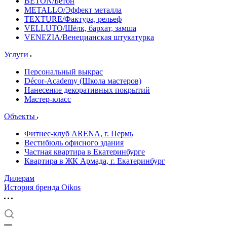
BETON/Бетон
METALLO/Эффект металла
TEXTURE/Фактура, рельеф
VELLUTO/Шёлк, бархат, замша
VENEZIA/Венецианская штукатурка
Услуги
Персональный выкрас
Décor-Academy (Школа мастеров)
Нанесение декоративных покрытий
Мастер-класс
Объекты
Фитнес-клуб ARENA, г. Пермь
Вестибюль офисного здания
Частная квартира в Екатеринбурге
Квартира в ЖК Армада, г. Екатеринбург
Дилерам
История бренда Oikos