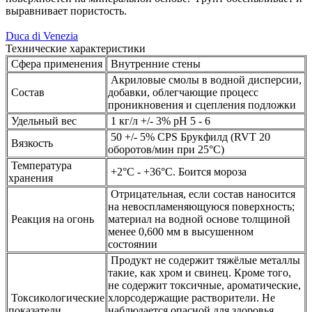
выравнивает пористость.
Duca di Venezia
Технические характеристики
Сфера применения
Внутренние стены
Акриловые смолы в водной дисперсии,
Состав
добавки, облегчающие процесс
проникновения и сцепления подложки
Удельный вес
1 кг/л +/- 3% pH 5 - 6
50 +/- 5% CPS Брукфилд (RVT 20
Вязкость
оборотов/мин при 25°С)
Температура
+2°C - +36°C. Боится мороза
хранения
Отрицательная, если состав наносится
на невоспламеняющуюся поверхность;
Реакция на огонь
материал на водной основе толщиной
менее 0,600 мм в высушенном
состоянии
Продукт не содержит тяжёлые металлы
такие, как хром и свинец. Кроме того,
не содержит токсичные, ароматические,
Токсикологические
хлорсодержащие растворители. Не
показатели
наблюдается опасной для здоровья