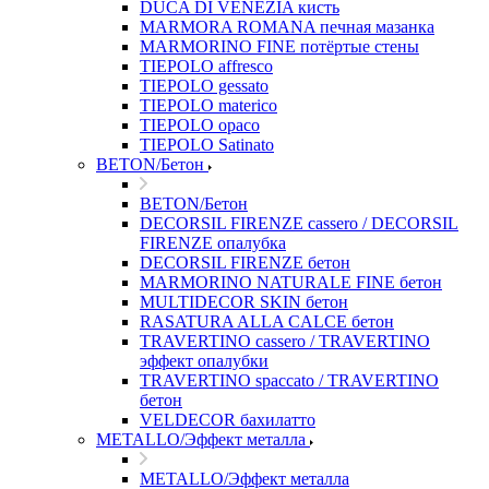
DUCA DI VENEZIA кисть
MARMORA ROMANA печная мазанка
MARMORINO FINE потёртые стены
TIEPOLO affresco
TIEPOLO gessato
TIEPOLO materico
TIEPOLO opaco
TIEPOLO Satinato
BETON/Бетон
BETON/Бетон
DECORSIL FIRENZE cassero / DECORSIL
FIRENZE опалубка
DECORSIL FIRENZE бетон
MARMORINO NATURALE FINE бетон
MULTIDECOR SKIN бетон
RASATURA ALLA CALCE бетон
TRAVERTINO cassero / TRAVERTINO
эффект опалубки
TRAVERTINO spaccato / TRAVERTINO
бетон
VELDECOR бахилатто
METALLO/Эффект металла
METALLO/Эффект металла