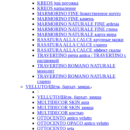
KREOS juta рогожка
KREOS напыление
MARMORINO FINE божественное ничто
MARMORINO FINE камень
MARMORINO NATURALE FINE ardesia
MARMORINO NATURALE FINE глина
MARMORINO NATURALE карта мира
RASATURA ALLA CALCE крупные мазки
RASATURA ALLA CALCE сланец
RASATURA ALLA CALCE эффект скалы
TRAVERTINO pietra antica / TRAVERTINO с
расшивкой
TRAVERTINO ROMANO NATURALE
монолит
TRAVERTINO ROMANO NATURALE
сланец
VELLUTO/Шёлк, бархат, замша
VELLUTO/Шёлк, бархат, замша
MULTIDECOR SKIN aura
MULTIDECOR SKIN замша
MULTIDECOR кистью
OTTOCENTO antico velutto
OTTOCENTO OPACO antico velutto
OTTOCENTO seta