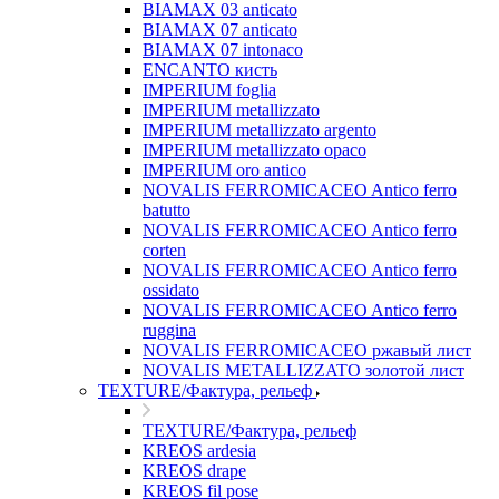
BIAMAX 03 anticato
BIAMAX 07 anticato
BIAMAX 07 intonaco
ENCANTO кисть
IMPERIUM foglia
IMPERIUM metallizzato
IMPERIUM metallizzato argento
IMPERIUM metallizzato opaco
IMPERIUM oro antico
NOVALIS FERROMICACEO Antico ferro
batutto
NOVALIS FERROMICACEO Antico ferro
corten
NOVALIS FERROMICACEO Antico ferro
ossidato
NOVALIS FERROMICACEO Antico ferro
ruggina
NOVALIS FERROMICACEO ржавый лист
NOVALIS METALLIZZATO золотой лист
TEXTURE/Фактура, рельеф
TEXTURE/Фактура, рельеф
KREOS ardesia
KREOS drape
KREOS fil pose