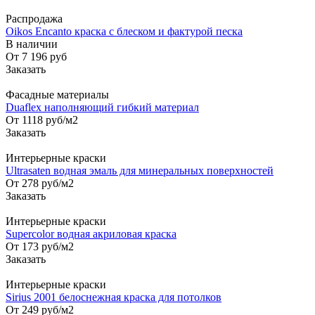
Распродажа
Oikos Encanto краска с блеском и фактурой песка
В наличии
От 7 196
руб
Заказать
Фасадные материалы
Duaflex наполняющий гибкий материал
От 1118
руб
/м2
Заказать
Интерьерные краски
Ultrasaten водная эмаль для минеральных поверхностей
От 278
руб
/м2
Заказать
Интерьерные краски
Supercolor водная акриловая краска
От 173
руб
/м2
Заказать
Интерьерные краски
Sirius 2001 белоснежная краска для потолков
От 249
руб
/м2