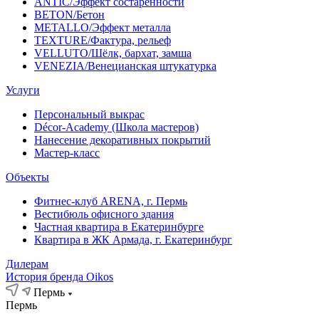
ANTIC/Эффект состаренности
BETON/Бетон
METALLO/Эффект металла
TEXTURE/Фактура, рельеф
VELLUTO/Шёлк, бархат, замша
VENEZIA/Венецианская штукатурка
Услуги
Персональный выкрас
Décor-Academy (Школа мастеров)
Нанесение декоративных покрытий
Мастер-класс
Объекты
Фитнес-клуб ARENA, г. Пермь
Вестибюль офисного здания
Частная квартира в Екатеринбурге
Квартира в ЖК Армада, г. Екатеринбург
Дилерам
История бренда Oikos
Пермь
Пермь