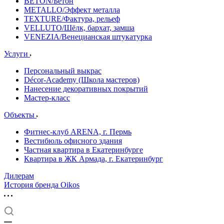
BETON/Бетон
METALLO/Эффект металла
TEXTURE/Фактура, рельеф
VELLUTO/Шёлк, бархат, замша
VENEZIA/Венецианская штукатурка
Услуги
Персональный выкрас
Décor-Academy (Школа мастеров)
Нанесение декоративных покрытий
Мастер-класс
Объекты
Фитнес-клуб ARENA, г. Пермь
Вестибюль офисного здания
Частная квартира в Екатеринбурге
Квартира в ЖК Армада, г. Екатеринбург
Дилерам
История бренда Oikos